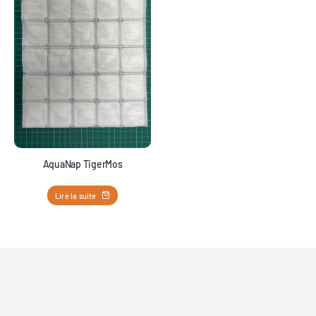
AquaNap TigerMos
Lire la suite